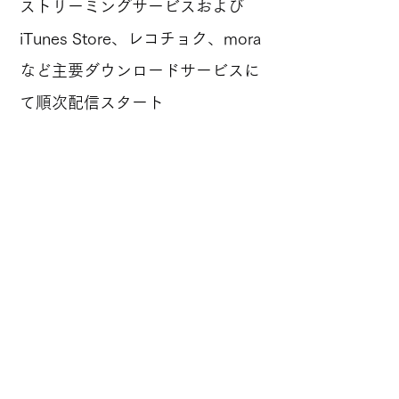
ストリーミングサービスおよび
iTunes Store、レコチョク、mora
など主要ダウンロードサービスに
て順次配信スタート
※音楽ストリーミングサービス：
Apple Music、Spotify、YouTube
Music、LINE MUSIC、Amazon
Music、Deezer、AWA、Rakuten
Music、KKBOX、TOWER
RECORDS MUSIC
Previous
Next