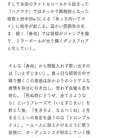
そして永田のタイトルコールから始まった
「ハナウタ」ではすっかり風物詩となった
坂根と田中(Ba.)による「あっち向いてホ
イ」に拍手が起こる。温かい雰囲気のま
ま、続く「寿命」では坂根がジャンプを煽
り、ミラーボールが光り輝くダンスフロア
と化していく。
そんな「寿命」から間髪入れず歌い出すの
は「いえずじまい」。真っ白な照明の中で
鳴り響くこの楽曲は灰かぶりのシリアスな
表情を存分に引き出し、思わず会場も息を
呑む。「死ぬ時にどうせ、全てさような
ら」というフレーズで「いえずじまい」を
終えた後、「生きろよ、なるべくね」と生
きることへの肯定を謳うのは「トロンプル
イユ」。一人一人に訴えかけるように歌う
坂根に、オーディエンスが呼応していく様