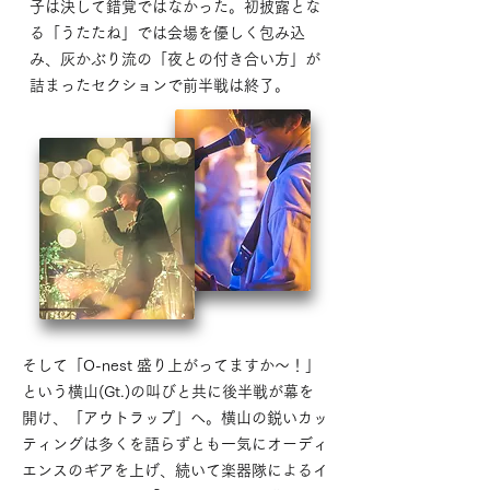
子は決して錯覚ではなかった。初披露とな
る「うたたね」では会場を優しく包み込
み、灰かぶり流の「夜との付き合い方」が
詰まったセクションで前半戦は終了。
そして「O-nest 盛り上がってますか〜！」
という横山(Gt.)の叫びと共に後半戦が幕を
開け、「アウトラップ」へ。横山の鋭いカッ
ティングは多くを語らずとも一気にオーディ
エンスのギアを上げ、続いて楽器隊によるイ