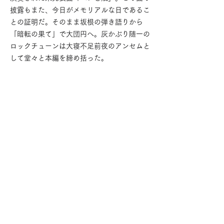
披露もまた、今日がメモリアルな日であるこ
との証明だ。そのまま坂根の弾き語りから
「暗転の果て」で大団円へ。灰かぶり随一の
ロックチューンは大寝不足前夜のアンセムと
して堂々と本編を締め括った。
鳴り止まないアンコールの中、メンバーがグ
ッズを見に纏いステージに再登場。