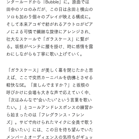
ンタールードから「Bubble」に。原曲では
田中のソロのみだが、この日は永田と横山の
ソロも加わり個々のプレイが映える構成に。
そして本来アコギで紡がれるアウトロがピア
ノによる可憐で繊細な旋律にアレンジされ、
壮大なスケールで「ガラスケース」に繋が
る。坂根がベンチに腰を掛け、時に感情を露
わにしながらも丁寧に歌い上げていく。
「ガラスケース」が美しく幕を閉じたかと思
えば、ここで突然カーニバルを彷彿とさせる
軽快なSE。「楽しんでますか？」と坂根の
呼びかけに会場も大きな声で応えていく中、
「次はみんなで"会いたい"という言葉を歌い
たい。」とコールアンドレスポンスの練習か
ら始まったのは「フレグランス・フレン
ズ」。サビで向けられたマイクに全員で歌う
「会いたい」には、この日を待ち望んでいた
メンバーとオーディエンスの気持ちがギュッ