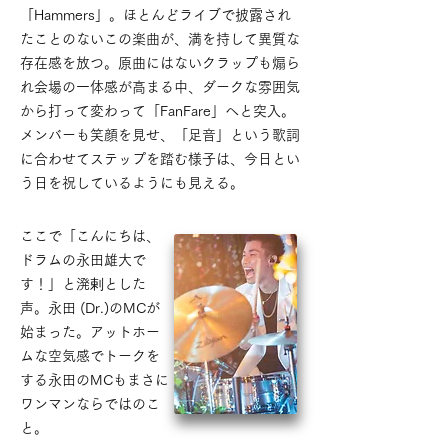
「Hammers」。ほとんどライブで披露され
たことのないこの楽曲が、満を持して異質な
存在感を放つ。原曲にはないクラップも煽ら
れ会場の一体感が高まる中、ダークな雰囲気
から打って変わって「FanFare」へと突入。
メンバーも笑顔を見せ、「足音」という歌詞
に合わせてステップを踏む様子は、今日とい
う日を祝しているようにも見える。​
ここで「こんにちは、
ドラムの永田雄大で
す！」と溌剌とした
声。永田 (Dr.)のMCが
始まった。アットホー
ムな空気感でトークを
する永田のMCもまさに
ワンマンならではのこ
と。