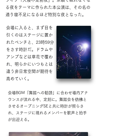
ライブ「大寝不足前夜」。余韻で眠れなくな
る夜をテーマに作られた本公演は、その名の
通り寝不足になるほど特別な夜となった。
会場に入ると、まず目を
引くのはステージに置か
れたベンチと、23時59分
をさす時計だ。ドラムや
アンプなどは草花で覆わ
れ、明らかにいつもとは
違う非日常空間が期待を
高めていく。
会場BGM「舞踏への勧誘」に合わせ場内アナ
ウンスが流れる中、定刻に。舞踏会を彷彿と
させるオープニングSEと共に時計が照らさ
れ、ステージに現れるメンバーを歓声と拍手
が出迎える。